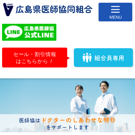
セール・割引情報
組合員専用
はこちらから
！
ドクターのしあわせな明日
医師協は
をサポートします